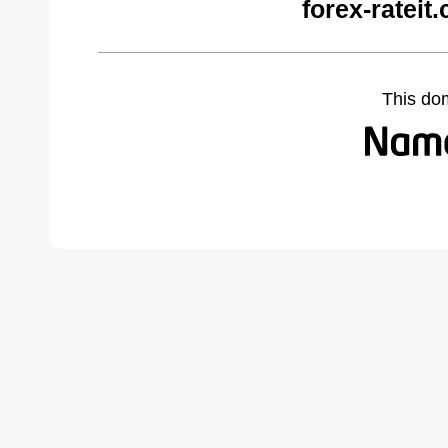
forex-rateit
This do