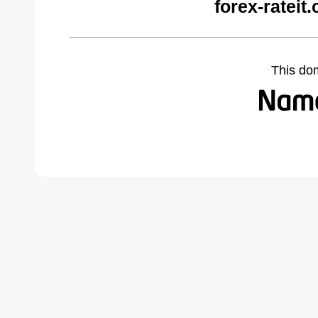
forex-rateit
This do